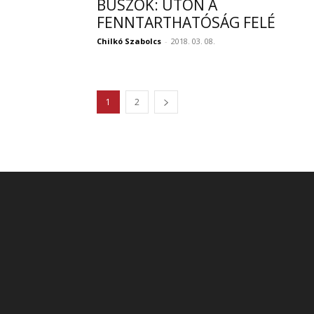
BUSZOK: ÚTON A
FENNTARTHATÓSÁG FELÉ
Chilkó Szabolcs
-
2018. 03. 08.
1
2