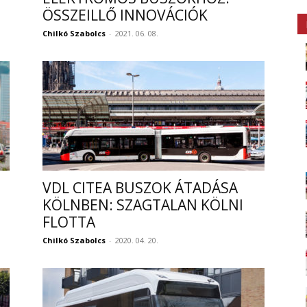
ÖSSZEILLŐ INNOVÁCIÓK
Chilkó Szabolcs
-
2021. 06. 08.
VDL CITEA BUSZOK ÁTADÁSA
KÖLNBEN: SZAGTALAN KÖLNI
FLOTTA
Chilkó Szabolcs
-
2020. 04. 20.