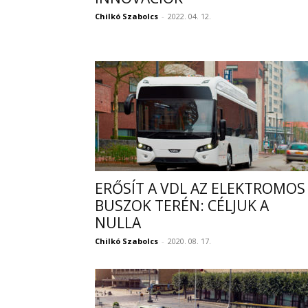
Chilkó Szabolcs
-
2022. 04. 12.
ERŐSÍT A VDL AZ ELEKTROMOS
BUSZOK TERÉN: CÉLJUK A
NULLA
Chilkó Szabolcs
-
2020. 08. 17.