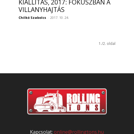
KIÁLLÍTÁS, 2017: FÓKUSZBAN A
VILLANYHAJTÁS
Chilkó Szabolcs
-
2017. 10. 24.
1./2. oldal
Kapcsolat:
online@rollingtons.hu