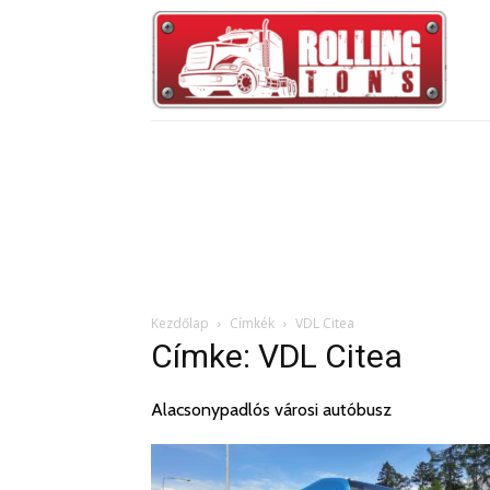
Kezdőlap
Címkék
VDL Citea
Címke: VDL Citea
Alacsonypadlós városi autóbusz