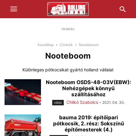
Hirdetés:
Kezdőlap
Címkék
Nooteboom
Nooteboom
Különleges pótkocsikat gyártó holland vállalat
Nooteboom OSDS-48-03V(EBW):
Nehézgépek könnyű
szállításához
Chilkó Szabolcs
-
2021. 04. 30.
HÍREK
bauma 2019: építőipari
pótkocsik, 2. rész: Sokszínű
építőmesterek (4.)