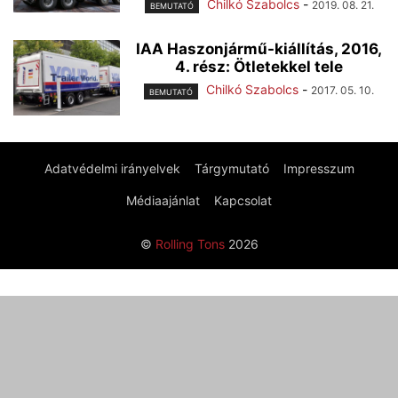
Chilkó Szabolcs
-
2019. 08. 21.
BEMUTATÓ
IAA Haszonjármű-kiállítás, 2016,
4. rész: Ötletekkel tele
Chilkó Szabolcs
-
2017. 05. 10.
BEMUTATÓ
Adatvédelmi irányelvek
Tárgymutató
Impresszum
Médiaajánlat
Kapcsolat
©
Rolling Tons
2026