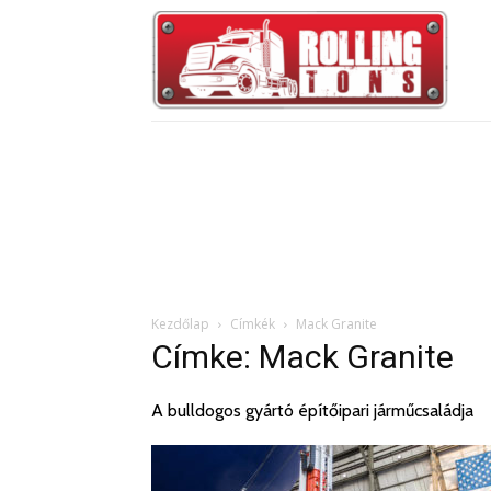
Kezdőlap
Címkék
Mack Granite
Címke: Mack Granite
A bulldogos gyártó építőipari járműcsaládja