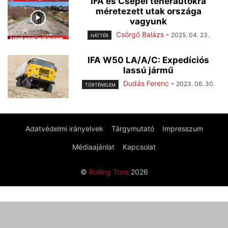
IFA és Csepel teherautókra
méretezett utak országa
vagyunk
Csörgő Balázs
-
2025. 04. 23.
HÁTTÉR
IFA W50 LA/A/C: Expedíciós
lassú jármű
Dudás Ferenc
-
2023. 06. 30.
TÖRTÉNELEM
Adatvédelmi irányelvek
Tárgymutató
Impresszum
Médiaajánlat
Kapcsolat
©
Rolling Tons
2026