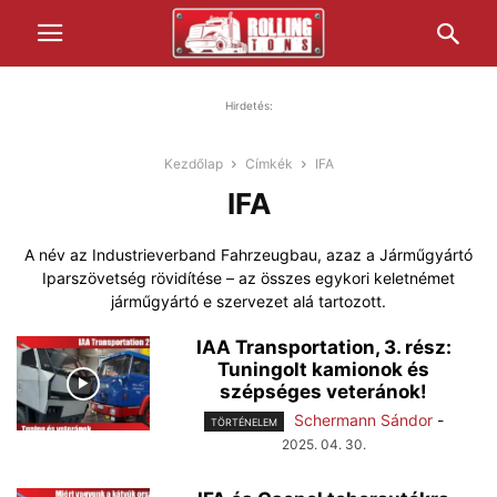
Hirdetés:
Kezdőlap
Címkék
IFA
IFA
A név az Industrieverband Fahrzeugbau, azaz a Járműgyártó
Iparszövetség rövidítése – az összes egykori keletnémet
járműgyártó e szervezet alá tartozott.
IAA Transportation, 3. rész:
Tuningolt kamionok és
szépséges veteránok!
Schermann Sándor
-
TÖRTÉNELEM
2025. 04. 30.