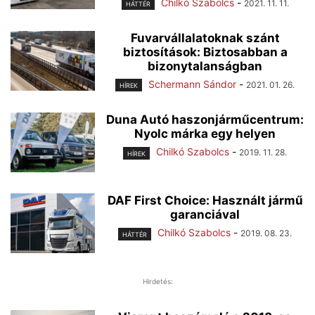
Chilkó Szabolcs
-
2021. 11. 11.
HÁTTÉR
Fuvarvállalatoknak szánt
biztosítások: Biztosabban a
bizonytalanságban
Schermann Sándor
-
2021. 01. 26.
HÍREK
Duna Autó haszonjárműcentrum:
Nyolc márka egy helyen
Chilkó Szabolcs
-
2019. 11. 28.
HÍREK
DAF First Choice: Használt jármű
garanciával
Chilkó Szabolcs
-
2019. 08. 23.
HÁTTÉR
Hirdetés: