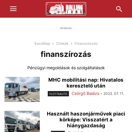
Hirdetés:
Kezdőlap
Címkék
Finanszírozás
finanszírozás
Pénzügyi megoldások és szolgáltatások
MHC mobilitási nap: Hivatalos
keresztelő után
Csörgő Balázs
-
2023. 07. 11.
FLOTTAAUTÓ
Használt haszonjárművek piaci
körképe: Visszatért a
hiánygazdaság