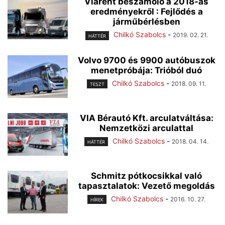
Viarent beszámoló a 2018-as
eredményekről : Fejlődés a
járműbérlésben
Chilkó Szabolcs
-
2019. 02. 21.
HÁTTÉR
Volvo 9700 és 9900 autóbuszok
menetpróbája: Trióból duó
Chilkó Szabolcs
-
2018. 09. 11.
TESZT
VIA Bérautó Kft. arculatváltása:
Nemzetközi arculattal
Chilkó Szabolcs
-
2018. 04. 14.
HÁTTÉR
Schmitz pótkocsikkal való
tapasztalatok: Vezető megoldás
Chilkó Szabolcs
-
2016. 10. 27.
HÍREK