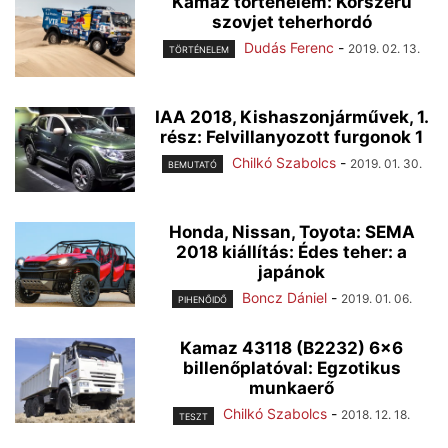
Kamaz történelem: Korszerű
szovjet teherhordó
Dudás Ferenc
-
2019. 02. 13.
TÖRTÉNELEM
IAA 2018, Kishaszonjárművek, 1.
rész: Felvillanyozott furgonok 1
Chilkó Szabolcs
-
2019. 01. 30.
BEMUTATÓ
Honda, Nissan, Toyota: SEMA
2018 kiállítás: Édes teher: a
japánok
Boncz Dániel
-
2019. 01. 06.
PIHENŐIDŐ
Kamaz 43118 (B2232) 6x6
billenőplatóval: Egzotikus
munkaerő
Chilkó Szabolcs
-
2018. 12. 18.
TESZT