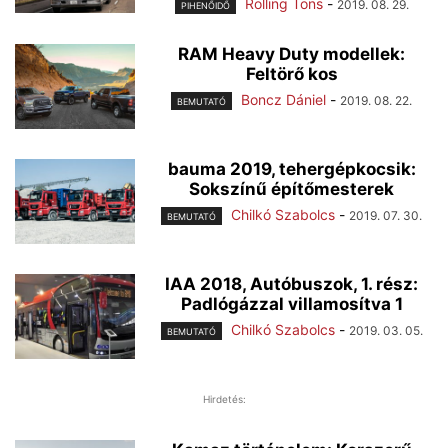
Rolling Tons
-
2019. 08. 29.
PIHENŐIDŐ
RAM Heavy Duty modellek:
Feltörő kos
Boncz Dániel
-
2019. 08. 22.
BEMUTATÓ
bauma 2019, tehergépkocsik:
Sokszínű építőmesterek
Chilkó Szabolcs
-
2019. 07. 30.
BEMUTATÓ
IAA 2018, Autóbuszok, 1. rész:
Padlógázzal villamosítva 1
Chilkó Szabolcs
-
2019. 03. 05.
BEMUTATÓ
Hirdetés: