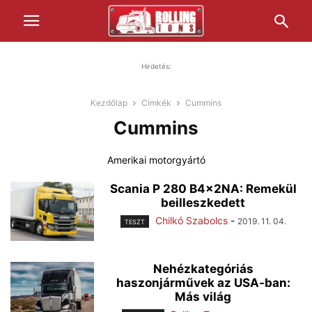
Hirdetés:
Kezdőlap
Címkék
Cummins
Cummins
Amerikai motorgyártó
Scania P 280 B4x2NA: Remekül
beilleszkedett
Chilkó Szabolcs
-
2019. 11. 04.
TESZT
Nehézkategóriás
haszonjárművek az USA-ban:
Más világ