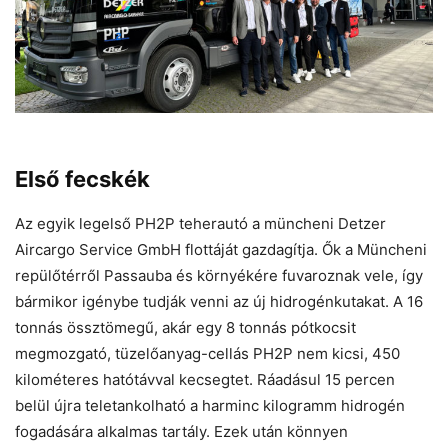
Első fecskék
Az egyik legelső PH2P teherautó a müncheni Detzer
Aircargo Service GmbH flottáját gazdagítja. Ők a Müncheni
repülőtérről Passauba és környékére fuvaroznak vele, így
bármikor igénybe tudják venni az új hidrogénkutakat. A 16
tonnás össztömegű, akár egy 8 tonnás pótkocsit
megmozgató, tüzelőanyag-cellás PH2P nem kicsi, 450
kilométeres hatótávval kecsegtet. Ráadásul 15 percen
belül újra teletankolható a harminc kilogramm hidrogén
fogadására alkalmas tartály. Ezek után könnyen