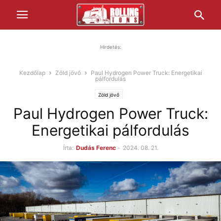
Hirdetés:
Kezdőlap
Zöld jövő
Paul Hydrogen Power Truck: Energetikai
pálfordulás
Zöld jövő
Paul Hydrogen Power Truck:
Energetikai pálfordulás
Írta:
Dudás Ferenc
-
2024. 08. 21.