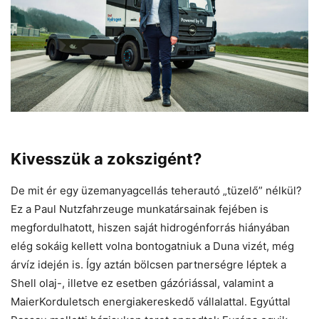
Kivesszük a zokszigént?
De mit ér egy üzemanyagcellás teherautó „tüzelő” nélkül?
Ez a Paul Nutzfahrzeuge munkatársainak fejében is
megfordulhatott, hiszen saját hidrogénforrás hiányában
elég sokáig kellett volna bontogatniuk a Duna vizét, még
árvíz idején is. Így aztán bölcsen partnerségre léptek a
Shell olaj-, illetve ez esetben gázóriással, valamint a
MaierKorduletsch energiakereskedő vállalattal. Egyúttal