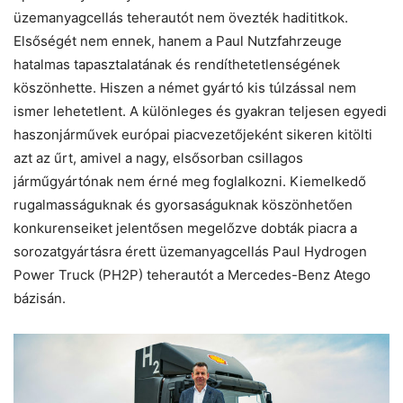
üzemanyagcellás teherautót nem övezték hadititkok.
Elsőségét nem ennek, hanem a Paul Nutzfahrzeuge
hatalmas tapasztalatának és rendíthetetlenségének
köszönhette. Hiszen a német gyártó kis túlzással nem
ismer lehetetlent. A különleges és gyakran teljesen egyedi
haszonjárművek európai piacvezetőjeként sikeren kitölti
azt az űrt, amivel a nagy, elsősorban csillagos
járműgyártónak nem érné meg foglalkozni. Kiemelkedő
rugalmasságuknak és gyorsaságuknak köszönhetően
konkurenseiket jelentősen megelőzve dobták piacra a
sorozatgyártásra érett üzemanyagcellás Paul Hydrogen
Power Truck (PH2P) teherautót a Mercedes-Benz Atego
bázisán.