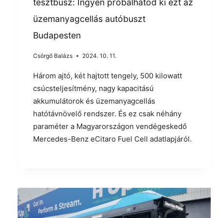
tesztbusz: Ingyen próbálhatod ki ezt az
üzemanyagcellás autóbuszt
Budapesten
Csörgő Balázs
2024. 10. 11.
Három ajtó, két hajtott tengely, 500 kilowatt
csúcsteljesítmény, nagy kapacitású
akkumulátorok és üzemanyagcellás
hatótávnövelő rendszer. És ez csak néhány
paraméter a Magyarországon vendégeskedő
Mercedes-Benz eCitaro Fuel Cell adatlapjáról.