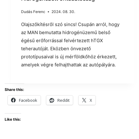
Dudás Ferenc
2024. 08. 30.
Olajszőkítésről szó sincs! Csupán arról, hogy
az MAN bemutatta hidrogénüzemű belső
égésű erőforrással felvértezett hTGX
teherautóját. Eközben önvezető
prototípusaival is új mérföldkőhöz érkezett,
amelyek végre felhajthattak az autópályára.
Share this:
Facebook
Reddit
X
Like this: