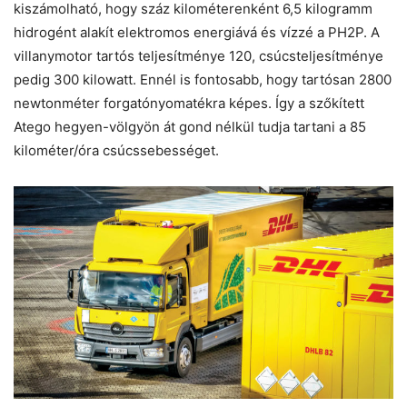
kiszámolható, hogy száz kilométerenként 6,5 kilogramm
hidrogént alakít elektromos energiává és vízzé a PH2P. A
villanymotor tartós teljesítménye 120, csúcsteljesítménye
pedig 300 kilowatt. Ennél is fontosabb, hogy tartósan 2800
newtonméter forgatónyomatékra képes. Így a szőkített
Atego hegyen-völgyön át gond nélkül tudja tartani a 85
kilométer/óra csúcssebességet.