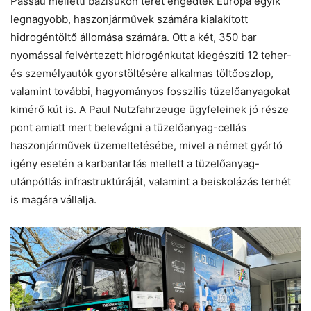
Passau melletti bázisukon teret engedtek Európa egyik
legnagyobb, haszonjárművek számára kialakított
hidrogéntöltő állomása számára. Ott a két, 350 bar
nyomással felvértezett hidrogénkutat kiegészíti 12 teher-
és személyautók gyorstöltésére alkalmas töltőoszlop,
valamint további, hagyományos fosszilis tüzelőanyagokat
kimérő kút is. A Paul Nutzfahrzeuge ügyfeleinek jó része
pont amiatt mert belevágni a tüzelőanyag-cellás
haszonjárművek üzemeltetésébe, mivel a német gyártó
igény esetén a karbantartás mellett a tüzelőanyag-
utánpótlás infrastruktúráját, valamint a beiskolázás terhét
is magára vállalja.