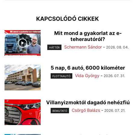
KAPCSOLÓDÓ CIKKEK
Mit mond a gyakorlat az e-
teherautóról?
Schermann Sándor
-
2026. 08. 04.
HÁTTÉR
5 nap, 6 autó, 6000 kilométer
Vida György
-
2026. 07. 31.
FLOTTAAUTÓ
Villanyizmoktól dagadó nehézfiú
Csörgő Balázs
-
2026. 07. 21.
BEMUTATÓ