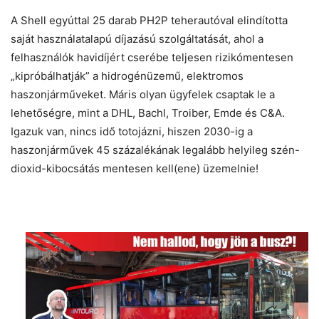
A Shell egyúttal 25 darab PH2P teherautóval elindította
saját használatalapú díjazású szolgáltatását, ahol a
felhasználók havidíjért cserébe teljesen rizikómentesen
„kipróbálhatják” a hidrogénüzemű, elektromos
haszonjárműveket. Máris olyan ügyfelek csaptak le a
lehetőségre, mint a DHL, Bachl, Troiber, Emde és C&A.
Igazuk van, nincs idő totojázni, hiszen 2030-ig a
haszonjárművek 45 százalékának legalább helyileg szén-
dioxid-kibocsátás mentesen kell(ene) üzemelnie!