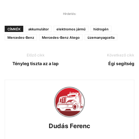
Hirdetés:
CÍMKÉK
akkumulátor
elektromos jármű
hidrogén
Mercedes-Benz
Mercedes-Benz Atego
üzemanyagcella
Előző cikk
Következő cikk
Tényleg tiszta az a lap
Égi segítség
Dudás Ferenc