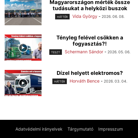
Magyarországon mérték össze
tudásukat a helyközi buszok
Vida György
-
2026. 06. 08.
HÁTTÉR
Tényleg felével csökken a
fogyasztás?!
Schermann Sándor
-
2026. 05. 06.
TESZT
Dízel helyett elektromos?
Horváth Bence
-
2026. 03. 04.
HÁTTÉR
Adatvédelmi irányelvek
Tárgymutató
Impresszum