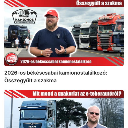
2026-
os
békéscsabai
kamionostalálkozó:
Összegyűlt
a
szakma
2026-os békéscsabai kamionostalálkozó:
Összegyűlt a szakma
MAN
eTGX
menetpróba
és
ügyféltapasztalatok:
Mit