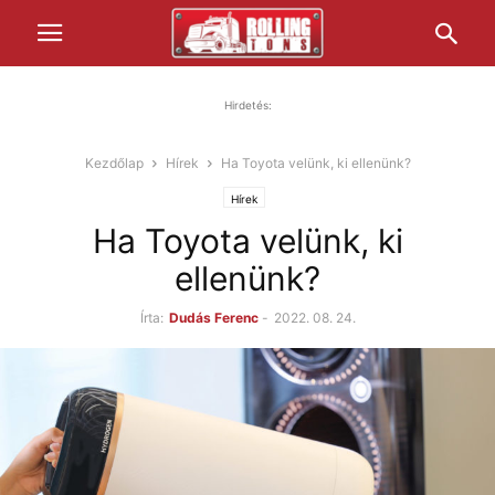
Hirdetés:
Kezdőlap
Hírek
Ha Toyota velünk, ki ellenünk?
Hírek
Ha Toyota velünk, ki
ellenünk?
Írta:
Dudás Ferenc
-
2022. 08. 24.