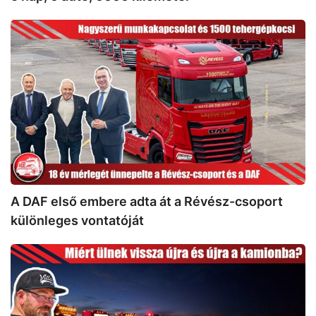
A
DAF
első
embere
adta
át
a
Révész-
csoport
különleges
vontatóját
A DAF első embere adta át a Révész-csoport
különleges vontatóját
Parkolói
Portrék
2.
rész: