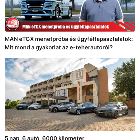
mond
a
gyakorlat
az
e-
MAN eTGX menetpróba és ügyféltapasztalatok:
teherautóról?
Mit mond a gyakorlat az e-teherautóról?
5
nap,
6
autó,
6000
kilométer
5 nap, 6 autó, 6000 kilométer