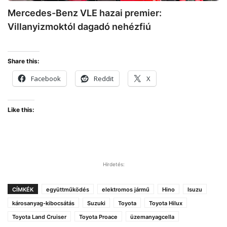
Mercedes-Benz VLE hazai premier:
Villanyizmoktól dagadó nehézfiú
Share this:
Facebook
Reddit
X
Like this:
Hirdetés:
CÍMKÉK
együttműködés
elektromos jármű
Hino
Isuzu
károsanyag-kibocsátás
Suzuki
Toyota
Toyota Hilux
Toyota Land Cruiser
Toyota Proace
üzemanyagcella