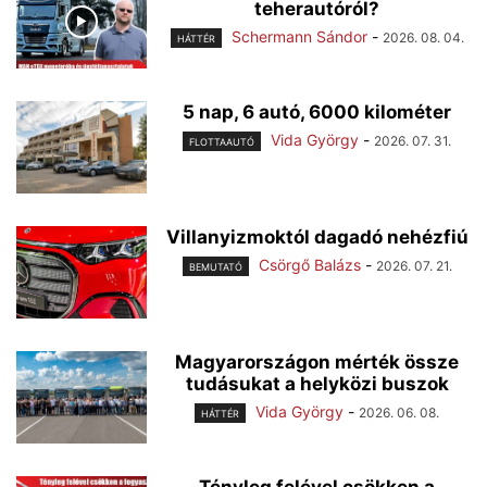
teherautóról?
Schermann Sándor
-
2026. 08. 04.
HÁTTÉR
5 nap, 6 autó, 6000 kilométer
Vida György
-
2026. 07. 31.
FLOTTAAUTÓ
Villanyizmoktól dagadó nehézfiú
Csörgő Balázs
-
2026. 07. 21.
BEMUTATÓ
Magyarországon mérték össze
tudásukat a helyközi buszok
Vida György
-
2026. 06. 08.
HÁTTÉR
Tényleg felével csökken a