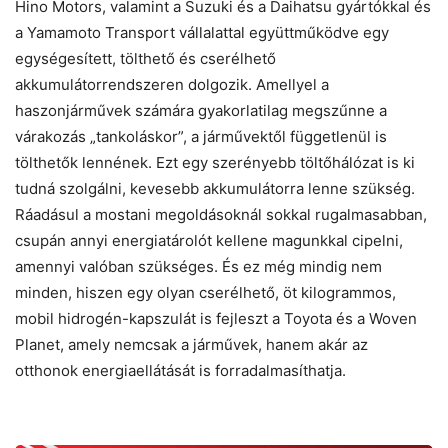
Hino Motors, valamint a Suzuki és a Daihatsu gyártókkal és
a Yamamoto Transport vállalattal együttműködve egy
egységesített, tölthető és cserélhető
akkumulátorrendszeren dolgozik. Amellyel a
haszonjárművek számára gyakorlatilag megszűnne a
várakozás „tankoláskor”, a járművektől függetlenül is
tölthetők lennének. Ezt egy szerényebb töltőhálózat is ki
tudná szolgálni, kevesebb akkumulátorra lenne szükség.
Ráadásul a mostani megoldásoknál sokkal rugalmasabban,
csupán annyi energiatárolót kellene magunkkal cipelni,
amennyi valóban szükséges. És ez még mindig nem
minden, hiszen egy olyan cserélhető, öt kilogrammos,
mobil hidrogén-kapszulát is fejleszt a Toyota és a Woven
Planet, amely nemcsak a járművek, hanem akár az
otthonok energiaellátását is forradalmasíthatja.