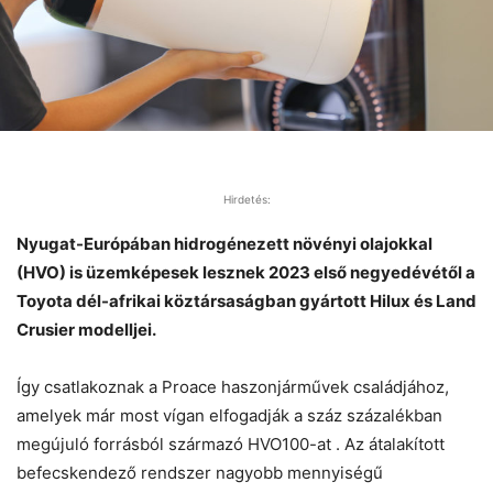
Hirdetés:
Nyugat-Európában hidrogénezett növényi olajokkal
(HVO) is üzemképesek lesznek 2023 első negyedévétől a
Toyota dél-afrikai köztársaságban gyártott Hilux és Land
Crusier modelljei.
Így csatlakoznak a Proace haszonjárművek családjához,
amelyek már most vígan elfogadják a száz százalékban
megújuló forrásból származó HVO100-at . Az átalakított
befecskendező rendszer nagyobb mennyiségű