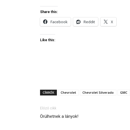
Share this:
Facebook
Reddit
X
Like this:
CÍMKÉK
Chevrolet
Chevrolet Silverado
GMC
Előző cikk
Örülhetnek a lányok!