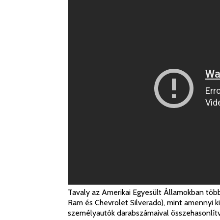
Tavaly az Amerikai Egyesült Államokban több
Ram és Chevrolet Silverado), mint amennyi k
személyautók darabszámaival összehasonlítva 