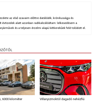
zdete az első szavaim előttre datálódik, krónikussága és
lt évtizedek alatt azonban radikalizálódtam: lelkesedésem a
járművek és a teljesen érzelmi alapú kétkerekűek felé tolódott el.
ERZŐTŐL
ó, 6000 kilométer
Villanyizmoktól dagadó nehézfiú