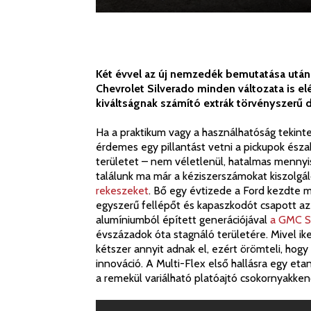
Két évvel az új nemzedék bemutatása utá
Chevrolet Silverado minden változata is el
kiváltságnak számító extrák törvényszerű 
Ha a praktikum vagy a használhatóság tekinte
érdemes egy pillantást vetni a pickupok észak-
területet – nem véletlenül, hatalmas menny
találunk ma már a kéziszerszámokat kiszolgá
rekeszeket
. Bő egy évtizede a Ford kezdte m
egyszerű fellépőt és kapaszkodót csapott az o
alumíniumból épített generációjával
a GMC S
évszázadok óta stagnáló területére. Mivel ik
kétszer annyit adnak el, ezért örömteli, hog
innováció. A Multi-Flex első hallásra egy e
a remekül variálható platóajtó csokornyakken