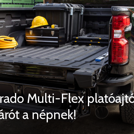
rado Multi-Flex platóajtó
árót a népnek!