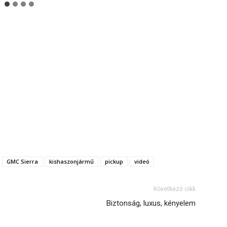
GMC Sierra
kishaszonjármű
pickup
videó
Következő cikk
Biztonság, luxus, kényelem