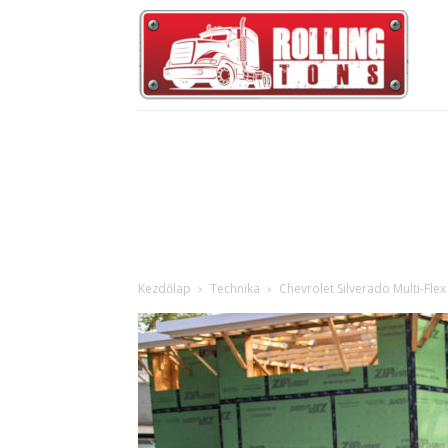
Kezdőlap
Technika
Chevrolet Silverado Multi-Flex