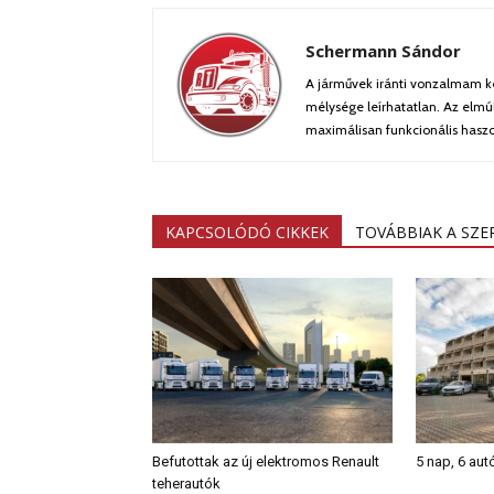
Schermann Sándor
A járművek iránti vonzalmam ke
mélysége leírhatatlan. Az elmú
maximálisan funkcionális haszon
KAPCSOLÓDÓ CIKKEK
TOVÁBBIAK A SZ
Befutottak az új elektromos Renault
5 nap, 6 aut
teherautók