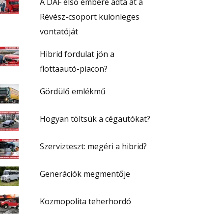
A DAF első embere adta át a
Révész-csoport különleges
vontatóját
Hibrid fordulat jön a
flottaautó-piacon?
Gördülő emlékmű
Hogyan töltsük a cégautókat?
Szervizteszt: megéri a hibrid?
Generációk megmentője
zt a trükköt csukott ajtónál is eljátszhatjuk a kisebb
A közel teljes szélesség
Kozmopolita teherhordó
ajtórész lenyitásával
konkurensek eg