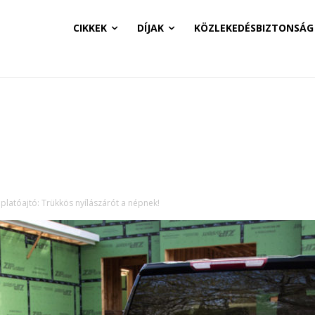
CIKKEK
DÍJAK
KÖZLEKEDÉSBIZTONSÁG
 platóajtó: Trükkös nyílászárót a népnek!