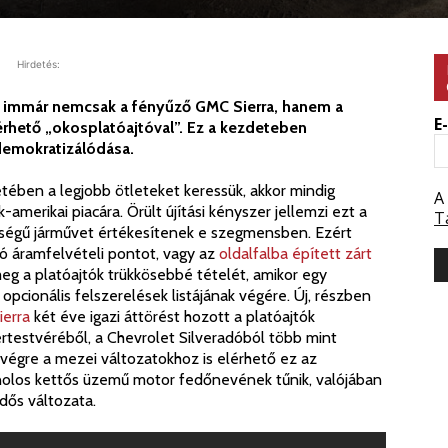
Hirdetés:
n immár nemcsak a fényűző GMC Sierra, hanem a
E
érhető „okosplatóajtóval”. Ez a kezdeteben
demokratizálódása.
tében a legjobb ötleteket keressük, akkor mindig
A
amerikai piacára. Örült újítási kényszer jellemzi ezt a
T
iségű járművet értékesítenek e szegmensben. Ezért
ló áramfelvételi pontot, vagy az
oldalfalba épített zárt
eg a platóajtók trükkösebbé tételét, amikor egy
pcionális felszerelések listájának végére. Új, részben
ierra
két éve igazi áttörést hozott a platóajtók
ertestvéréből, a Chevrolet Silveradóból több mint
y végre a mezei változatokhoz is elérhető ez az
tanolos kettős üzemű motor fedőnevének tűnik, valójában
dős változata.