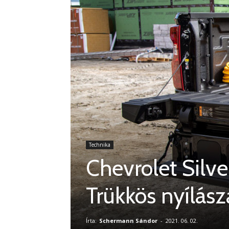
Technika
Chevrolet Silve
Trükkös nyílász
Írta:
Schermann Sándor
-
2021. 06. 02.