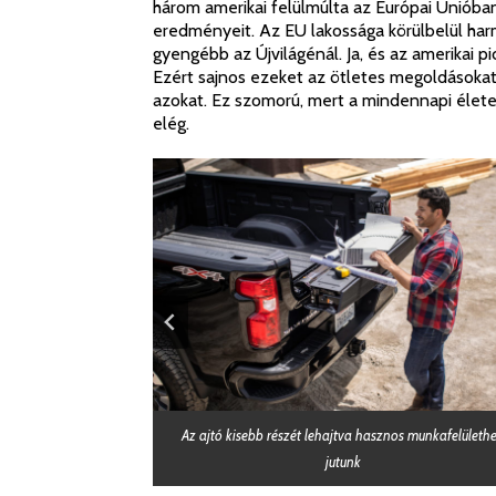
három amerikai felülmúlta az Európai Unióba
eredményeit. Az EU lakossága körülbelül har
gyengébb az Újvilágénál. Ja, és az amerikai pi
Ezért sajnos ezeket az ötletes megoldásokat
azokat. Ez szomorú, mert a mindennapi éle
elég.
ze sem hasonlítható a
Az ajtó kisebb részét lehajtva hasznos munkafelületh
goldásaival
jutunk