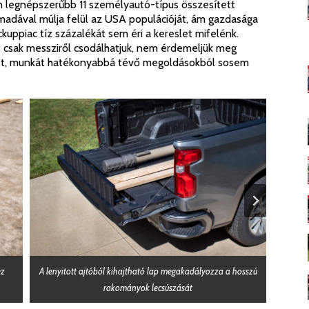
n legnépszerűbb 11 személyautó-típus összesített
madával múlja felül az USA populációját, ám gazdasága
ckuppiac tíz százalékát sem éri a kereslet mifelénk.
 csak messziről csodálhatjuk, nem érdemeljük meg
tet, munkát hatékonyabbá tévő megoldásokból sosem
ez
A lenyitott ajtóból kihajtható lap megakadályozza a hosszú
Ugyane
rakományok lecsúszását