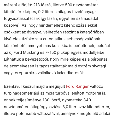
méretű elődjét: 213 lóerő, illetve 500 newtonméter
kifejtésére képes, 9,2 literes átlagos tüzelőanyag-
fogyasztással (csak így lazán, egyetlen számadattal
közölve). Az, hogy mindemellett kilenc százalékkal
csökkent az étvágya, vélhetően részint a kategóriában
kivételes tízfokozatú automatikus sebességváltónak
köszönhető, amelyet más kocsikba is beépítenek, például
az új Ford Mustang és F-150 pickup egyes modelljeibe.
Láthattuk a bevezetőből, hogy mire képes ez a párosítás,
de személyesen is tapasztalhatják majd extrém sivatagi
vagy tereptúrákra vállalkozó kalandkeresők.
Ezenkívül készül majd a megújult
Ford Ranger
változó
turbinageometriájú szimpla turbóval ellátott motorral is,
ennek teljesítménye 130 lóerő, nyomatéka 340
newtonméter, átlagfogyasztása 8,0 liter száz kilométeren,
illetve potensebb változatával, amelynek megfelelő adatai