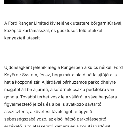
A Ford Ranger Limited kivitelének utastere bőrgarnitúrával,
középső kartámasszal, és gusztusos felületekkel
kényezteti utasait
Újdonságként jelenik meg a Rangerben a kulcs nélküli Ford
KeyFree System, és az, hogy már a plató hátfalajtójára is
hat a központi zár. A járdával párhuzamos parkolóhelyre
magától áll be a jármű, a sofőrnek csak a pedálokra van
gondja. További terhet vesz le a válláról a sávelhagyásra
figyelmeztető jelzés és a be is avatkozó sávtartó
asszisztens, a követési távolságot felügyelő
sebességszabályozó, az első-hátsó parkolássegítő
érzékelő, a tolatássegítő kamera és a borulásgátlóval,