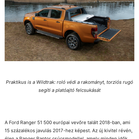
Praktikus is a Wildtrak: roló védi a rakományt, torziós rugó
segíti a platóajtó felcsukását
A Ford Ranger 51 500 európai vevőre talált 2018-ban, ami
15 százalékos javulás 2017-hez képest. Az új kivitel révén,
élen a Ranger Raptor csúcsmodellel, amely minden idők