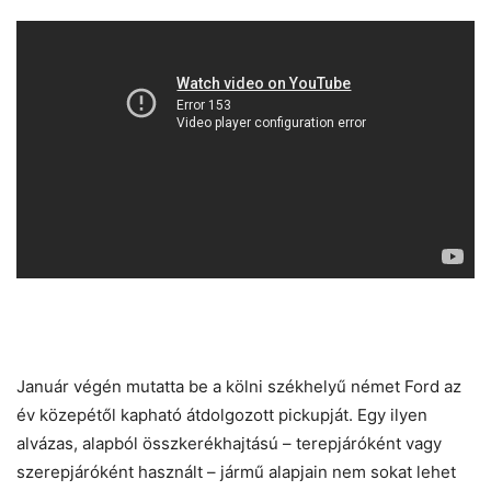
Január végén mutatta be a kölni székhelyű német Ford az
év közepétől kapható átdolgozott pickupját. Egy ilyen
alvázas, alapból összkerékhajtású – terepjáróként vagy
szerepjáróként használt – jármű alapjain nem sokat lehet