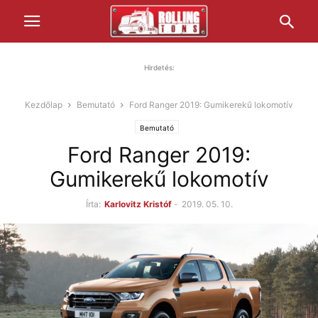
Hirdetés:
Kezdőlap
Bemutató
Ford Ranger 2019: Gumikerekű lokomotív
Bemutató
Ford Ranger 2019:
Gumikerekű lokomotív
Írta:
Karlovitz Kristóf
-
2019. 05. 10.