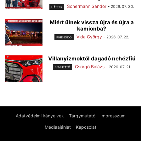
Schermann Sándor
-
2026. 07. 30.
HÁTTÉR
Miért ülnek vissza újra és újra a
kamionba?
Vida György
-
2026. 07. 22.
PIHENŐIDŐ
Villanyizmoktól dagadó nehézfiú
Csörgő Balázs
-
2026. 07. 21.
BEMUTATÓ
Adatvédelmi irányelvek
Tárgymutató
Impresszum
Médiaajánlat
Kapcsolat