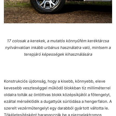
17 colosak a kerekek, a mutatós könnyűfém keréktárcsa
nyilvánvalóan inkább urbánus használatra való, mintsem a
terepjáró képességek kihasználására
Konstrukciós újdonság, hogy a kisebb, könnyebb, eleve
kevesebb veszteséggel működő blokkban tíz milliméterrel
oldalra tolták az öntöttvas blokk középsíkjától a főtengelyt,
ezáltal mérséklődik a dugattyúk súrlódása a hengerfalon. A
szerelt vezérműtengelyt egy darabból gyártott váltotta le.
Tökéletesítésként harangozzák be a piezoelektromos