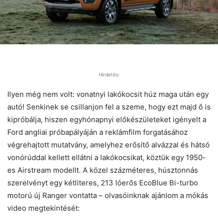
Hirdetés:
Ilyen még nem volt: vonatnyi lakókocsit húz maga után egy
autó! Senkinek se csillanjon fel a szeme, hogy ezt majd ő is
kipróbálja, hiszen egyhónapnyi előkészületeket igényelt a
Ford angliai próbapályáján a reklámfilm forgatásához
végrehajtott mutatvány, amelyhez erősítő alvázzal és hátsó
vonórúddal kellett ellátni a lakókocsikat, köztük egy 1950-
es Airstream modellt. A közel százméteres, húsztonnás
szerelvényt egy kétliteres, 213 lóerős EcoBlue Bi-turbo
motorú új Ranger vontatta – olvasóinknak ajánlom a mókás
video megtekintését: