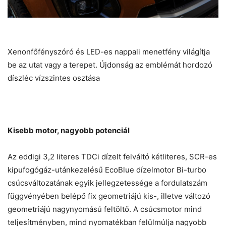
Xenonfőfényszóró és LED-es nappali menetfény világítja
be az utat vagy a terepet. Újdonság az emblémát hordozó
díszléc vízszintes osztása
Kisebb motor, nagyobb potenciál
Az eddigi 3,2 literes TDCi dízelt felváltó kétliteres, SCR-es
kipufogógáz-utánkezelésű EcoBlue dízelmotor Bi-turbo
csúcsváltozatának egyik jellegzetessége a fordulatszám
függvényében belépő fix geometriájú kis-, illetve változó
geometriájú nagynyomású feltöltő. A csúcsmotor mind
teljesítményben, mind nyomatékban felülmúlja nagyobb