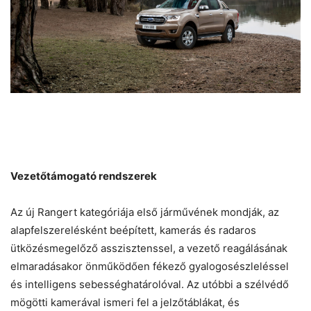
Vezetőtámogató rendszerek
Az új Rangert kategóriája első járművének mondják, az
alapfelszerelésként beépített, kamerás és radaros
ütközésmegelőző asszisztenssel, a vezető reagálásának
elmaradásakor önműködően fékező gyalogosészleléssel
és intelligens sebességhatárolóval. Az utóbbi a szélvédő
mögötti kamerával ismeri fel a jelzőtáblákat, és