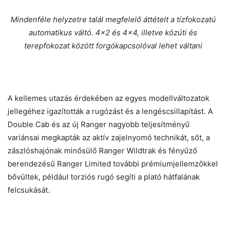
Mindenféle helyzetre talál megfelelő áttételt a tízfokozatú
automatikus váltó. 4×2 és 4×4, illetve közúti és
terepfokozat között forgókapcsolóval lehet váltani
A kellemes utazás érdekében az egyes modellváltozatok
jellegéhez igazították a rugózást és a lengéscsillapítást. A
Double Cab és az új Ranger nagyobb teljesítményű
variánsai megkapták az aktív zajelnyomó technikát, sőt, a
zászlóshajónak minősülő Ranger Wildtrak és fényűző
berendezésű Ranger Limited további prémiumjellemzőkkel
bővültek, például torziós rugó segíti a plató hátfalának
felcsukását.