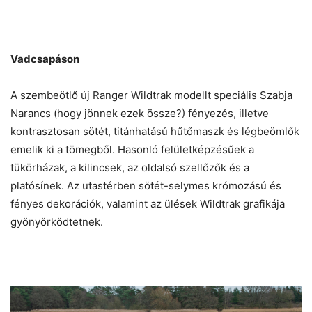
Vadcsapáson
A szembeötlő új Ranger Wildtrak modellt speciális Szabja
Narancs (hogy jönnek ezek össze?) fényezés, illetve
kontrasztosan sötét, titánhatású hűtőmaszk és légbeömlők
emelik ki a tömegből. Hasonló felületképzésűek a
tükörházak, a kilincsek, az oldalsó szellőzők és a
platósínek. Az utastérben sötét-selymes krómozású és
fényes dekorációk, valamint az ülések Wildtrak grafikája
gyönyörködtetnek.