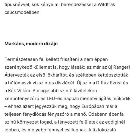
típusnévvel, sok kényelmi berendezéssel a Wildtrak
csúcsmodellben
Markáns, modern dizájn
Természetesen fel kellett frissíteni a nem éppen
szerénykedő küllemet is, hogy lássák: ez már az új Ranger!
Áttervezték az első lökhárítót, és széltében kettéosztották
a hűtőmaszk vízszintes díszlécét. Új szín a Diffúz Ezüst és
a Kék Villám. A magasabb szintű kiviteleken
xenonfényszóró és LED-es nappali menetvilágítás működik
– ehhez azért jegyezzük meg, hogy Európában már a
teljesen fénydiódás fényszóró a menő. Odabenn ébenfa
színű környezet fogad, a fényezett felületek az eddiginél
jobban, és mélyebb fénnyel csillognak. A tízfokozatú