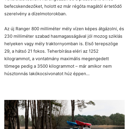
befecskendezőket, holott ez már régóta magától értetődő
szerelvény a dízelmotorokban.
Az új Ranger 800 milliméter mély vízen képes átgázolni, és
230 milliméter szabad hasmagasságával jól mozog sziklás
helyeken vagy mély traktornyomban is. Első terepszöge
29, a hátsó 21 fokos. Teherbírása eléri az 1252
kilogrammot, a vontatmány maximális megengedett
tömege pedig a 3500 kilogrammot – már amikor nem
húsztonnás lakókocsivonatot húz éppen…