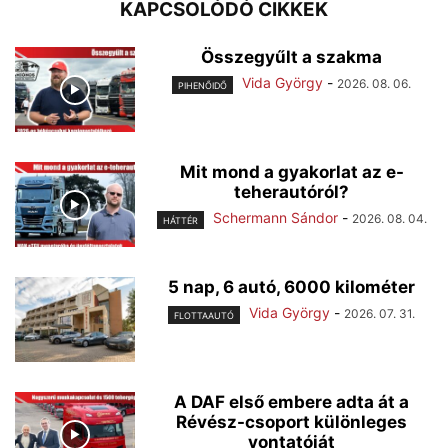
KAPCSOLÓDÓ CIKKEK
Összegyűlt a szakma
Vida György
-
2026. 08. 06.
PIHENŐIDŐ
Mit mond a gyakorlat az e-
teherautóról?
Schermann Sándor
-
2026. 08. 04.
HÁTTÉR
5 nap, 6 autó, 6000 kilométer
Vida György
-
2026. 07. 31.
FLOTTAAUTÓ
A DAF első embere adta át a
Révész-csoport különleges
vontatóját