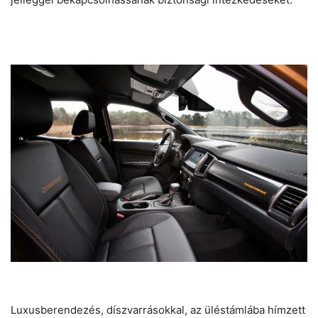
Luxusberendezés, díszvarrásokkal, az üléstámlába hímzett