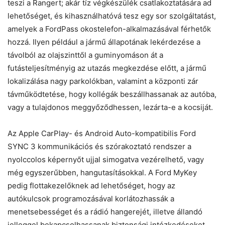
teszi a Rangert; akár tíz végkészülék csatlakoztatására ad
lehetőséget, és kihasználhatóvá tesz egy sor szolgáltatást,
amelyek a FordPass okostelefon-alkalmazásával férhetők
hozzá. Ilyen például a jármű állapotának lekérdezése a
távolból az olajszinttől a guminyomáson át a
futásteljesítményig az utazás megkezdése előtt, a jármű
lokalizálása nagy parkolókban, valamint a központi zár
távműködtetése, hogy kollégák beszállhassanak az autóba,
vagy a tulajdonos meggyőződhessen, lezárta-e a kocsiját.
Az Apple CarPlay- és Android Auto-kompatibilis Ford
SYNC 3 kommunikációs és szórakoztató rendszer a
nyolccolos képernyőt ujjal simogatva vezérelhető, vagy
még egyszerűbben, hangutasításokkal. A Ford MyKey
pedig flottakezelőknek ad lehetőséget, hogy az
autókulcsok programozásával korlátozhassák a
menetsebességet és a rádió hangerejét, illetve állandó
jelleggel bekapcsolhassanak biztonsági intézkedéseket.