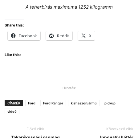
A teherbírás maximuma 1252 kilogramm
Share this:
Facebook
Reddit
X
Like this:
Hirdetés:
CÍMKÉK
Ford
Ford Ranger
kishaszonjármű
pickup
videó
Előző cikk
Következő cikk
Takarékossági csomag
Innovatív háttér