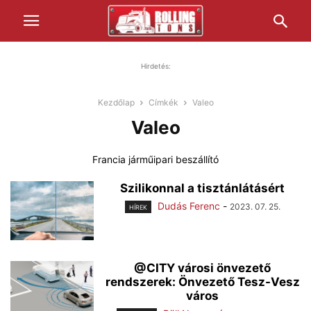
Hirdetés:
Kezdőlap
Címkék
Valeo
Valeo
Francia járműipari beszállító
Szilikonnal a tisztánlátásért
Dudás Ferenc
-
2023. 07. 25.
HÍREK
@CITY városi önvezető
rendszerek: Önvezető Tesz-Vesz
város