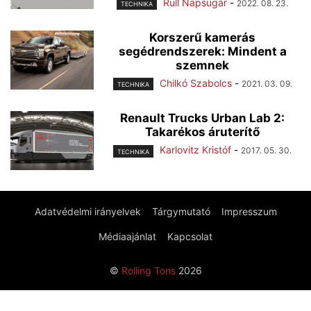
Rüll Napsugár
-
2022. 08. 23.
TECHNIKA
Korszerű kamerás
segédrendszerek: Mindent a
szemnek
Chilkó Szabolcs
-
2021. 03. 09.
TECHNIKA
Renault Trucks Urban Lab 2:
Takarékos áruterítő
Karlovitz Kristóf
-
2017. 05. 30.
TECHNIKA
Adatvédelmi irányelvek
Tárgymutató
Impresszum
Médiaajánlat
Kapcsolat
©
Rolling Tons
2026