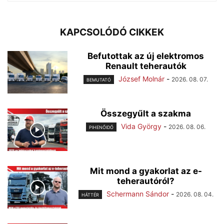
KAPCSOLÓDÓ CIKKEK
Befutottak az új elektromos
Renault teherautók
József Molnár
-
2026. 08. 07.
BEMUTATÓ
Összegyűlt a szakma
Vida György
-
2026. 08. 06.
PIHENŐIDŐ
Mit mond a gyakorlat az e-
teherautóról?
Schermann Sándor
-
2026. 08. 04.
HÁTTÉR