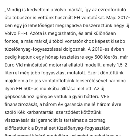
„Mindig is kedveltem a Volvo márkát, így az ezredforduló
óta többször is vettünk használt FH vontatókat. Majd 2017-
ben egy jó lehetőséget megragadva beszereztünk négy új
Volvo FH-t. Azóta is megbízhatón, és ami különösen
fontos, a más márkájú többi vontatónkhoz képest kisebb
tüzelőanyag-fogyasztással dolgoznak. A 2019-es évben
pedig kaptunk egy hónap tesztelésre egy 500 lóerős, már
Euro VId minősítésű motorral ellátott modellt, amely 1,5-2
literrel még jobb fogyasztást mutatott. Ezért döntöttünk
majdnem a teljes vontatóflottánk lecserélésével harminc
ilyen FH 500-as munkába állítása mellett. Az új
gépkocsikhoz igénybe vettük a gyári hátterű VFS
finanszírozását, a három év garancia mellé három évre
szóló Kék karbantartási szerződést kötöttünk,
visszavásárlási garanciát is tartalmaz a csomag,
előfizettünk a Dynafleet tüzelőanyag-fogyasztást
figyelemmel kísérő moduljára, valamint munkatársaink