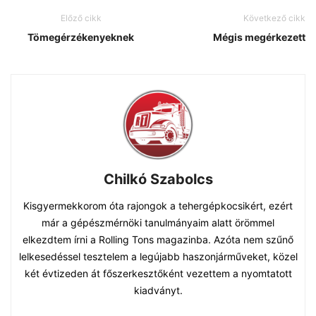
Előző cikk
Következő cikk
Tömegérzékenyeknek
Mégis megérkezett
Chilkó Szabolcs
Kisgyermekkorom óta rajongok a tehergépkocsikért, ezért
már a gépészmérnöki tanulmányaim alatt örömmel
elkezdtem írni a Rolling Tons magazinba. Azóta nem szűnő
lelkesedéssel tesztelem a legújabb haszonjárműveket, közel
két évtizeden át főszerkesztőként vezettem a nyomtatott
kiadványt.