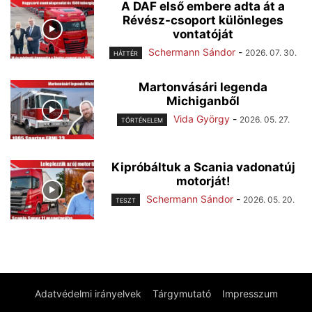
A DAF első embere adta át a
Révész-csoport különleges
vontatóját
Schermann Sándor
-
2026. 07. 30.
HÁTTÉR
Martonvásári legenda
Michiganből
Vida György
-
2026. 05. 27.
TÖRTÉNELEM
Kipróbáltuk a Scania vadonatúj
motorját!
Schermann Sándor
-
2026. 05. 20.
TESZT
Adatvédelmi irányelvek
Tárgymutató
Impresszum