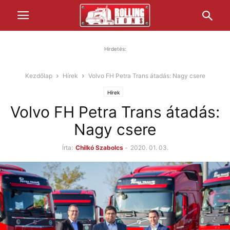
Hirdetés:
Kezdőlap
Hírek
Volvo FH Petra Trans átadás: Nagy csere
Hírek
Volvo FH Petra Trans átadás:
Nagy csere
Írta:
Chilkó Szabolcs
-
2020. 01. 03.