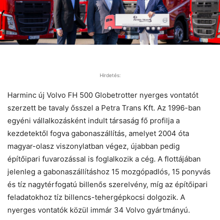
Hirdetés:
Harminc új Volvo FH 500 Globetrotter nyerges vontatót
szerzett be tavaly ősszel a Petra Trans Kft. Az 1996-ban
egyéni vállalkozásként indult társaság fő profilja a
kezdetektől fogva gabonaszállítás, amelyet 2004 óta
magyar-olasz viszonylatban végez, újabban pedig
építőipari fuvarozással is foglalkozik a cég. A flottájában
jelenleg a gabonaszállításhoz 15 mozgópadlós, 15 ponyvás
és tíz nagytérfogatú billenős szerelvény, míg az építőipari
feladatokhoz tíz billencs-tehergépkocsi dolgozik. A
nyerges vontatók közül immár 34 Volvo gyártmányú.