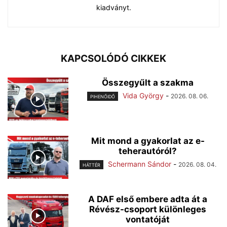
kiadványt.
KAPCSOLÓDÓ CIKKEK
Összegyűlt a szakma
Vida György
-
2026. 08. 06.
PIHENŐIDŐ
Mit mond a gyakorlat az e-
teherautóról?
Schermann Sándor
-
2026. 08. 04.
HÁTTÉR
A DAF első embere adta át a
Révész-csoport különleges
vontatóját