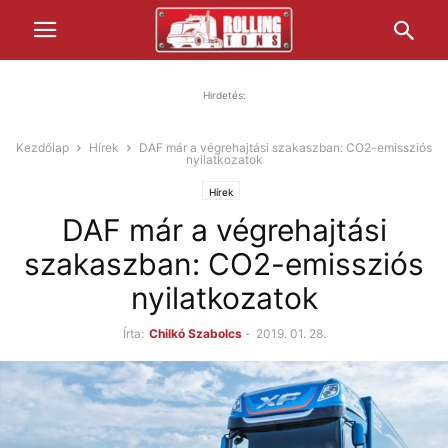
Hirdetés:
Kezdőlap
Hírek
DAF már a végrehajtási szakaszban: CO2-emissziós
nyilatkozatok
Hírek
DAF már a végrehajtási
szakaszban: CO2-emissziós
nyilatkozatok
Írta:
Chilkó Szabolcs
-
2019. 01. 28.