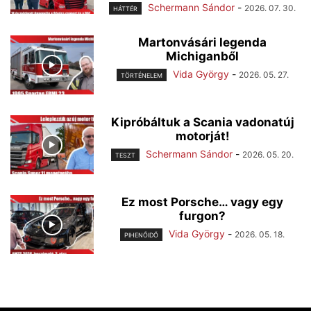
Schermann Sándor
-
2026. 07. 30.
HÁTTÉR
Martonvásári legenda
Michiganből
Vida György
-
2026. 05. 27.
TÖRTÉNELEM
Kipróbáltuk a Scania vadonatúj
motorját!
Schermann Sándor
-
2026. 05. 20.
TESZT
Ez most Porsche… vagy egy
furgon?
Vida György
-
2026. 05. 18.
PIHENŐIDŐ