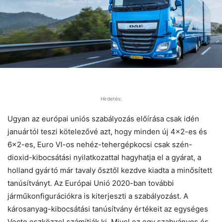
Hirdetés:
Ugyan az európai uniós szabályozás előírása csak idén
januártól teszi kötelezővé azt, hogy minden új 4×2-es és
6×2-es, Euro VI-os nehéz-tehergépkocsi csak szén-
dioxid-kibocsátási nyilatkozattal hagyhatja el a gyárat, a
holland gyártó már tavaly ősztől kezdve kiadta a minősített
tanúsítványt. Az Európai Unió 2020-ban további
járműkonfigurációkra is kiterjeszti a szabályozást. A
károsanyag-kibocsátási tanúsítvány értékeit az egységes
Vecto eszközzel számítják ki. Mivel ez egy szabványos és