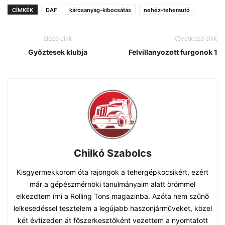
CÍMKÉK
DAF
károsanyag-kibocsátás
nehéz-teherautó
Előző cikk
Következő cikk
Győztesek klubja
Felvillanyozott furgonok 1
Chilkó Szabolcs
Kisgyermekkorom óta rajongok a tehergépkocsikért, ezért
már a gépészmérnöki tanulmányaim alatt örömmel
elkezdtem írni a Rolling Tons magazinba. Azóta nem szűnő
lelkesedéssel tesztelem a legújabb haszonjárműveket, közel
két évtizeden át főszerkesztőként vezettem a nyomtatott