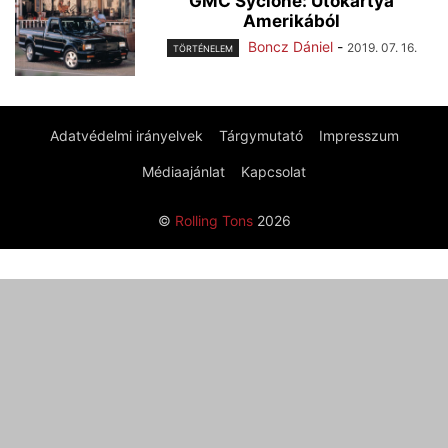
GMC Syclone: Ütőkártya
Amerikából
Boncz Dániel
-
2019. 07. 16.
TÖRTÉNELEM
Adatvédelmi irányelvek
Tárgymutató
Impresszum
Médiaajánlat
Kapcsolat
©
Rolling Tons
2026