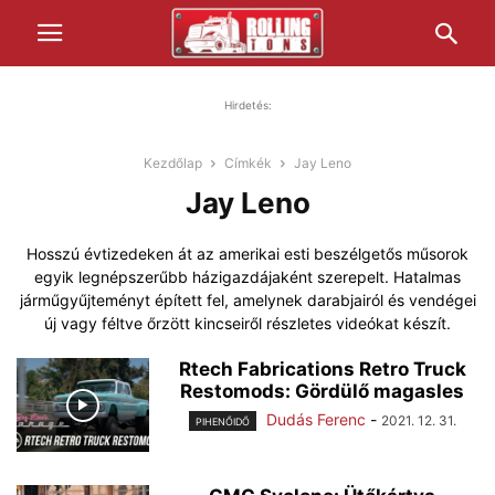
Hirdetés:
Kezdőlap
Címkék
Jay Leno
Jay Leno
Hosszú évtizedeken át az amerikai esti beszélgetős műsorok
egyik legnépszerűbb házigazdájaként szerepelt. Hatalmas
járműgyűjteményt épített fel, amelynek darabjairól és vendégei
új vagy féltve őrzött kincseiről részletes videókat készít.
Rtech Fabrications Retro Truck
Restomods: Gördülő magasles
Dudás Ferenc
-
2021. 12. 31.
PIHENŐIDŐ