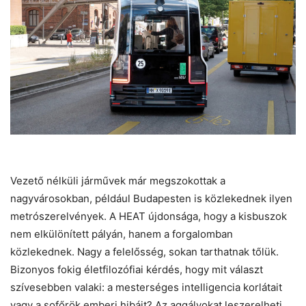
Vezető nélküli járművek már megszokottak a
nagyvárosokban, például Budapesten is közlekednek ilyen
metrószerelvények. A HEAT újdonsága, hogy a kisbuszok
nem elkülönített pályán, hanem a forgalomban
közlekednek. Nagy a felelősség, sokan tarthatnak tőlük.
Bizonyos fokig életfilozófiai kérdés, hogy mit választ
szívesebben valaki: a mesterséges intelligencia korlátait
vagy a sofőrök emberi hibáit? Az aggályokat leszerelheti,