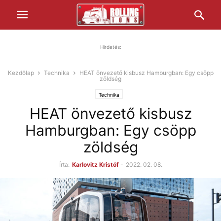
Hirdetés:
Kezdőlap
Technika
HEAT önvezető kisbusz Hamburgban: Egy csöpp
zöldség
Technika
HEAT önvezető kisbusz
Hamburgban: Egy csöpp
zöldség
Írta:
Karlovitz Kristóf
-
2022. 02. 08.