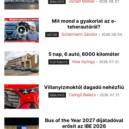
József Molnár
-
2026. 08. 07.
BEMUTATÓ
Mit mond a gyakorlat az e-
teherautóról?
Schermann Sándor
-
2026. 08. 04.
HÁTTÉR
5 nap, 6 autó, 6000 kilométer
Vida György
-
2026. 07. 31.
FLOTTAAUTÓ
Villanyizmoktól dagadó nehézfiú
Csörgő Balázs
-
2026. 07. 21.
BEMUTATÓ
Bus of the Year 2027 díjátadóval
erősít az IBE 2026