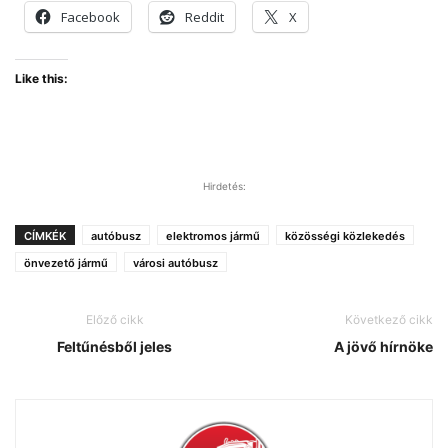
Facebook
Reddit
X
Like this:
Hirdetés:
CÍMKÉK
autóbusz
elektromos jármű
közösségi közlekedés
önvezető jármű
városi autóbusz
Előző cikk
Következő cikk
Feltűnésből jeles
A jövő hírnöke