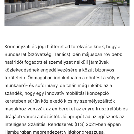
Kormányzati és jogi hátteret ad törekvéseiknek, hogy a
Bundesrat (Szövetségi Tanács) idén májusban rövidebb
határidőt fogadott el személyzet nélküli járművek
közlekedésének engedélyezésére a közút bizonyos
területein. Önmagában indokolhatná a döntést a súlyos
munkaerő- és sofőrhiány, de talán még inkább az a
szándék, hogy egy innovatív mobilitási koncepció
keretében sűrűn közlekedő kicsiny személyszállítók
magukhoz vonzzák az embereket az egyre frusztrálóbb és
drágább városi autózástól. Jó apropót ad az egésznek az
Intelligens Szállítási Rendszerek (ITS) 2021-ben éppen
Hamburgban megrendezett világkongresszusa.