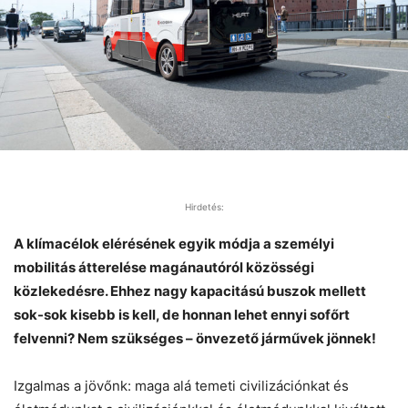
Hirdetés:
A klímacélok elérésének egyik módja a személyi
mobilitás átterelése magánautóról közösségi
közlekedésre. Ehhez nagy kapacitású buszok mellett
sok-sok kisebb is kell, de honnan lehet ennyi sofőrt
felvenni? Nem szükséges – önvezető járművek jönnek!
Izgalmas a jövőnk: maga alá temeti civilizációnkat és