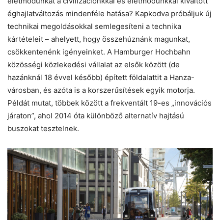
életmódunkat a civilizációnkkal és életmódunkkal kiváltott
éghajlatváltozás mindenféle hatása? Kapkodva próbáljuk új
technikai megoldásokkal semlegesíteni a technika
kártételeit – ahelyett, hogy összehúznánk magunkat,
csökkentenénk igényeinket. A Hamburger Hochbahn
közösségi közlekedési vállalat az elsők között (de
hazánknál 18 évvel később) épített földalattit a Hanza-
városban, és azóta is a korszerűsítések egyik motorja.
Példát mutat, többek között a frekventált 19-es „innovációs
járaton”, ahol 2014 óta különböző alternatív hajtású
buszokat tesztelnek.