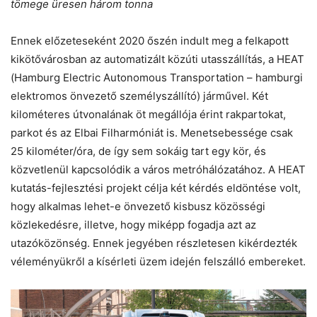
tömege üresen három tonna
Ennek előzeteseként 2020 őszén indult meg a felkapott
kikötővárosban az automatizált közúti utasszállítás, a HEAT
(Hamburg Electric Autonomous Transportation – hamburgi
elektromos önvezető személyszállító) járművel. Két
kilométeres útvonalának öt megállója érint rakpartokat,
parkot és az Elbai Filharmóniát is. Menetsebessége csak
25 kilométer/óra, de így sem sokáig tart egy kör, és
közvetlenül kapcsolódik a város metróhálózatához. A HEAT
kutatás-fejlesztési projekt célja két kérdés eldöntése volt,
hogy alkalmas lehet-e önvezető kisbusz közösségi
közlekedésre, illetve, hogy miképp fogadja azt az
utazóközönség. Ennek jegyében részletesen kikérdezték
véleményükről a kísérleti üzem idején felszálló embereket.