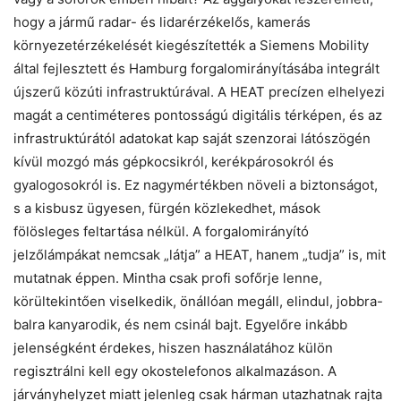
hogy a jármű radar- és lidarérzékelős, kamerás
környezetérzékelését kiegészítették a Siemens Mobility
által fejlesztett és Hamburg forgalomirányításába integrált
újszerű közúti infrastruktúrával. A HEAT precízen elhelyezi
magát a centiméteres pontosságú digitális térképen, és az
infrastruktúrától adatokat kap saját szenzorai látószögén
kívül mozgó más gépkocsikról, kerékpárosokról és
gyalogosokról is. Ez nagymértékben növeli a biztonságot,
s a kisbusz ügyesen, fürgén közlekedhet, mások
fölösleges feltartása nélkül. A forgalomirányító
jelzőlámpákat nemcsak „látja” a HEAT, hanem „tudja” is, mit
mutatnak éppen. Mintha csak profi sofőrje lenne,
körültekintően viselkedik, önállóan megáll, elindul, jobbra-
balra kanyarodik, és nem csinál bajt. Egyelőre inkább
jelenségként érdekes, hiszen használatához külön
regisztrálni kell egy okostelefonos alkalmazáson. A
járványhelyzet miatt jelenleg csak hárman utazhatnak rajta