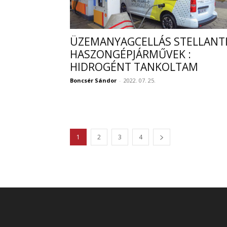
ÜZEMANYAGCELLÁS STELLANT
HASZONGÉPJÁRMŰVEK :
HIDROGÉNT TANKOLTAM
Boncsér Sándor
-
2022. 07. 25.
1
2
3
4