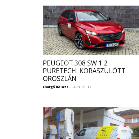
PEUGEOT 308 SW 1.2
PURETECH: KORASZÜLÖTT
OROSZLÁN
Csörgő Balázs
-
2023. 03. 17.