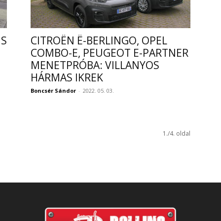
IS
CITROËN Ë-BERLINGO, OPEL
COMBO-E, PEUGEOT E-PARTNER
MENETPRÓBA: VILLANYOS
HÁRMAS IKREK
Boncsér Sándor
-
2022. 05. 03.
1./4. oldal