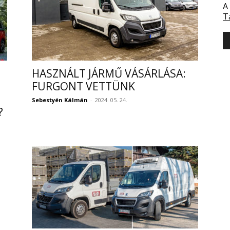
A
T
HASZNÁLT JÁRMŰ VÁSÁRLÁSA:
FURGONT VETTÜNK
Sebestyén Kálmán
-
2024. 05. 24.
?